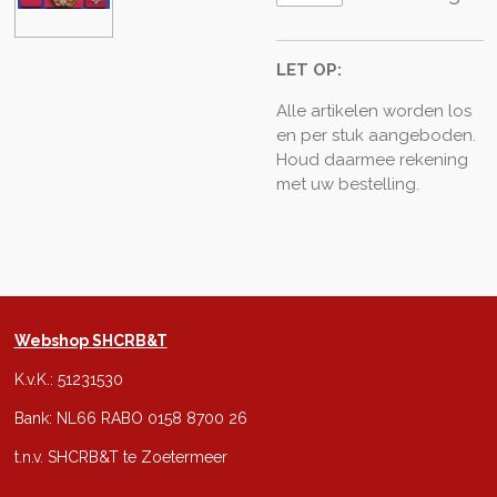
LET OP:
Alle artikelen worden los
en per stuk aangeboden.
Houd daarmee rekening
met uw bestelling.
Webshop SHCRB&T
K.v.K.: 51231530
Bank: NL66 RABO 0158 8700 26
t.n.v. SHCRB&T te Zoetermeer