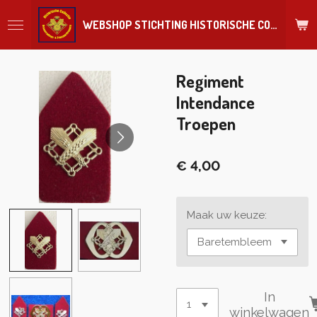
Ga
WEBSHOP STICHTING HISTORISCHE COLLECTIE REGIMENT
direct
naar
de
hoofdinhoud
Regiment
Intendance
Troepen
€ 4,00
Maak uw keuze:
In
winkelwagen