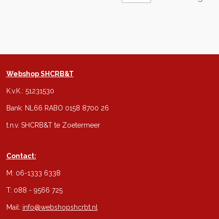
Webshop SHCRB&T
K.v.K.: 51231530
Bank: NL66 RABO 0158 8700 26
t.n.v. SHCRB&T te Zoetermeer
Contact:
M: 06-1333 6338
T: 088 - 9566 725
Mail:
info@webshopshcrbt.nl