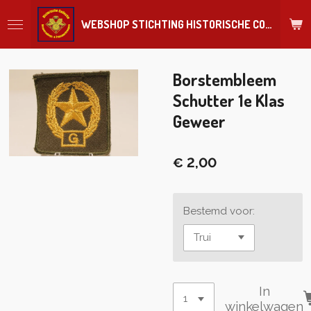
Ga
WEBSHOP STICHTING HISTORISCHE COLLECTIE REGIMENT
direct
naar
de
hoofdinhoud
Borstembleem
Schutter 1e Klas
Geweer
€ 2,00
Bestemd voor:
In
winkelwagen