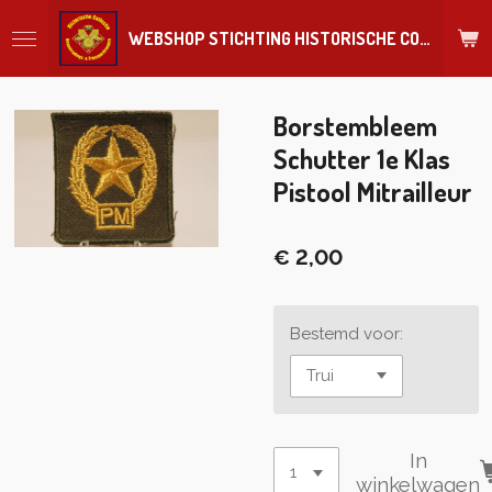
Ga
WEBSHOP STICHTING HISTORISCHE COLLECTIE REGIMENT
direct
naar
de
hoofdinhoud
Borstembleem
Schutter 1e Klas
Pistool Mitrailleur
€ 2,00
Bestemd voor:
In
winkelwagen