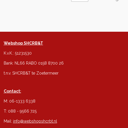
Webshop SHCRB&T
K.v.K.: 51231530
Bank: NL66 RABO 0158 8700 26
t.n.v. SHCRB&T te Zoetermeer
Contact:
M: 06-1333 6338
T: 088 - 9566 725
Mail:
info@webshopshcrbt.nl