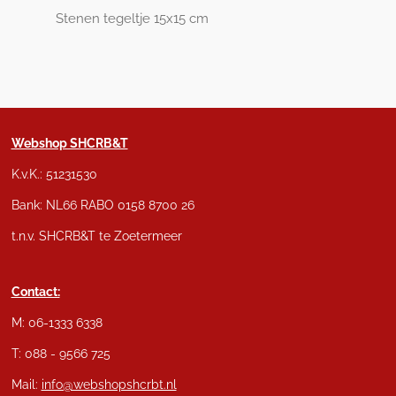
Stenen tegeltje 15x15 cm
Webshop SHCRB&T
K.v.K.: 51231530
Bank: NL66 RABO 0158 8700 26
t.n.v. SHCRB&T te Zoetermeer
Contact:
M: 06-1333 6338
T: 088 - 9566 725
Mail:
info@webshopshcrbt.nl