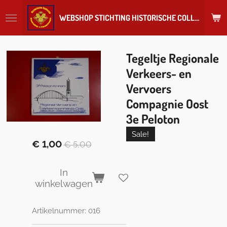
Ga
WEBSHOP STICHTING HISTORISCHE COLLECTIE REGIMENT
direct
naar
de
hoofdinhoud
Tegeltje Regionale
Verkeers- en
Vervoers
Compagnie Oost
3e Peloton
Sale!
€ 1,00
€ 5,00
In
winkelwagen
Artikelnummer:
016