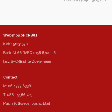
Stenen tegeltje 15x15 cm
Webshop SHCRB&T
K.v.K.: 51231530
Bank: NL66 RABO 0158 8700 26
t.n.v. SHCRB&T te Zoetermeer
Contact:
M: 06-1333 6338
T: 088 - 9566 725
Mail:
info@webshopshcrbt.nl