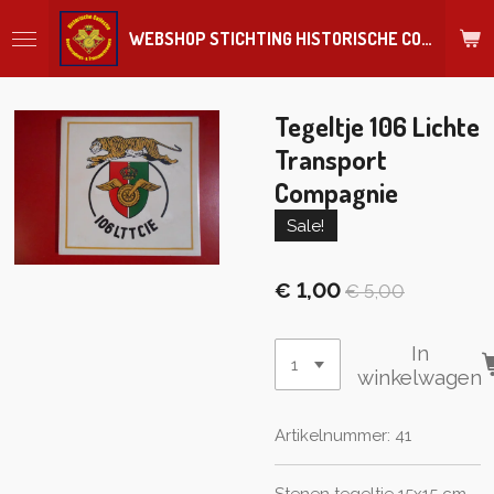
Ga
WEBSHOP STICHTING HISTORISCHE COLLECTIE REGIMENT
direct
naar
de
hoofdinhoud
Tegeltje 106 Lichte
Transport
Compagnie
Sale!
€ 1,00
€ 5,00
In
winkelwagen
Artikelnummer:
41