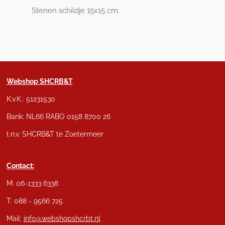
Stenen schildje 15x15 cm.
Webshop SHCRB&T
K.v.K.: 51231530
Bank: NL66 RABO 0158 8700 26
t.n.v. SHCRB&T te Zoetermeer
Contact:
M: 06-1333 6338
T: 088 - 9566 725
Mail:
info@webshopshcrbt.nl