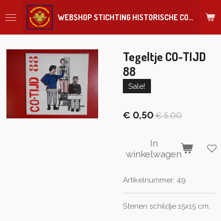
Ga
WEBSHOP STICHTING HISTORISCHE COLLECTIE REGIMENT
direct
naar
de
hoofdinhoud
Tegeltje CO-TIJD
88
Sale!
€ 0,50
€ 5,00
In
winkelwagen
Artikelnummer:
49
Stenen schildje 15x15 cm.