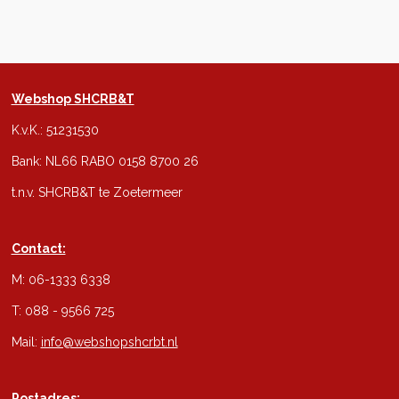
Webshop SHCRB&T
K.v.K.: 51231530
Bank: NL66 RABO 0158 8700 26
t.n.v. SHCRB&T te Zoetermeer
Contact:
M: 06-1333 6338
T: 088 - 9566 725
Mail:
info@webshopshcrbt.nl
Postadres: