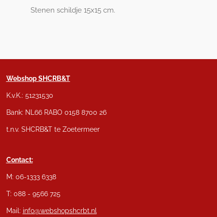
Stenen schildje 15x15 cm.
Webshop SHCRB&T
K.v.K.: 51231530
Bank: NL66 RABO 0158 8700 26
t.n.v. SHCRB&T te Zoetermeer
Contact:
M: 06-1333 6338
T: 088 - 9566 725
Mail:
info@webshopshcrbt.nl