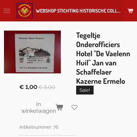
Ga
WEBSHOP STICHTING HISTORISCHE COLLECTIE REGIMENT
direct
naar
de
hoofdinhoud
Tegeltje
Onderofficiers
Hotel "De Vaelenn
Huil" Jan van
Schaffelaer
Kazerne Ermelo
€ 1,00
€ 5,00
Sale!
In
winkelwagen
Artikelnummer:
76