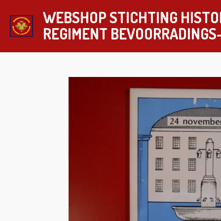
Ga
WEBSHOP STICHTING HISTO
direct
REGIMENT
BEVOORRADINGS
naar
de
hoofdinhoud