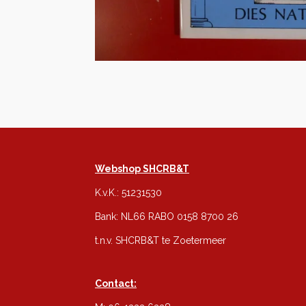
Webshop SHCRB&T
K.v.K.: 51231530
Bank: NL66 RABO 0158 8700 26
t.n.v. SHCRB&T te Zoetermeer
Contact: