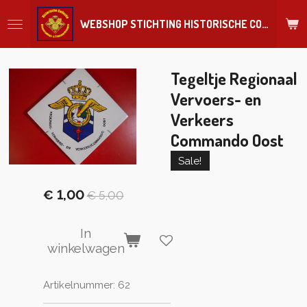
Ga
WEBSHOP STICHTING HISTORISCHE COLLECTIE REGIMENT
direct
naar
de
hoofdinhoud
Tegeltje Regionaal
Vervoers- en
Verkeers
Commando Oost
Sale!
€ 1,00
€ 5,00
In
winkelwagen
Artikelnummer:
62