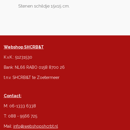
Stenen schildje 15x15 cm.
Webshop SHCRB&T
K.v.K.: 51231530
Bank: NL66 RABO 0158 8700 26
t.n.v. SHCRB&T te Zoetermeer
Contact:
M: 06-1333 6338
T: 088 - 9566 725
Mail:
info@webshopshcrbt.nl