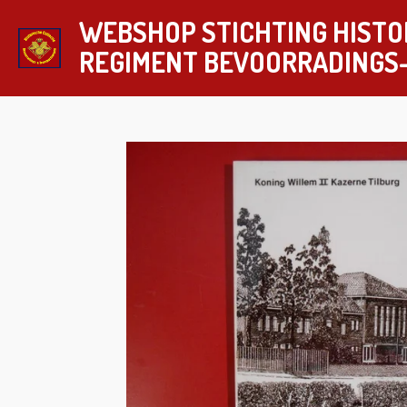
Ga
WEBSHOP STICHTING HISTO
direct
REGIMENT
BEVOORRADINGS
naar
de
hoofdinhoud