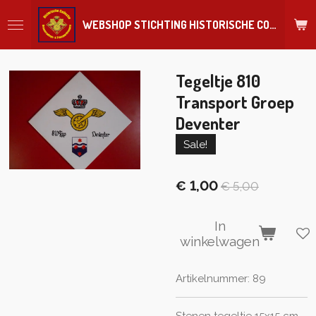
Ga
WEBSHOP STICHTING HISTORISCHE COLLECTIE REGIMENT
direct
naar
de
hoofdinhoud
Tegeltje 810
Transport Groep
Deventer
Sale!
€ 1,00
€ 5,00
In
winkelwagen
Artikelnummer:
89