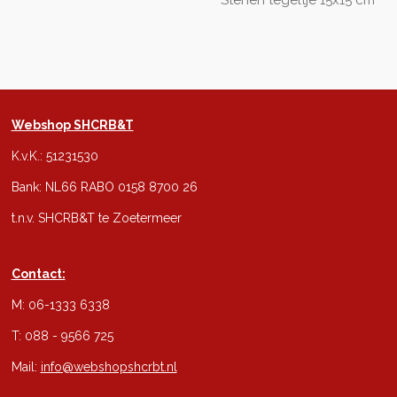
Stenen tegeltje 15x15 cm
Webshop SHCRB&T
K.v.K.: 51231530
Bank: NL66 RABO 0158 8700 26
t.n.v. SHCRB&T te Zoetermeer
Contact:
M: 06-1333 6338
T: 088 - 9566 725
Mail:
info@webshopshcrbt.nl