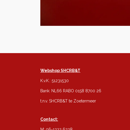
Webshop SHCRB&T
K.v.K.: 51231530
Bank: NL66 RABO 0158 8700 26
t.n.v. SHCRB&T te Zoetermeer
Contact:
M: 06-1333 6338