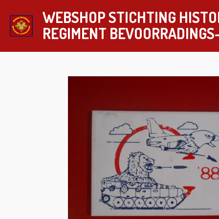
Ga
WEBSHOP STICHTING HISTO
direct
REGIMENT
BEVOORRADINGS
naar
de
hoofdinhoud