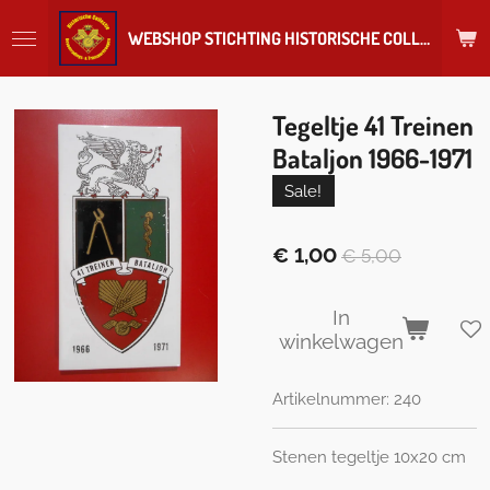
Ga
WEBSHOP STICHTING HISTORISCHE COLLECTIE REGIMENT
direct
naar
de
hoofdinhoud
Tegeltje 41 Treinen
Bataljon 1966-1971
Sale!
€ 1,00
€ 5,00
In
winkelwagen
Artikelnummer:
240
Stenen tegeltje 10x20 cm