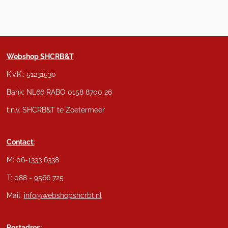
Webshop SHCRB&T
K.v.K.: 51231530
Bank: NL66 RABO 0158 8700 26
t.n.v. SHCRB&T te Zoetermeer
Contact:
M: 06-1333 6338
T: 088 - 9566 725
Mail:
info@webshopshcrbt.nl
Postadres: