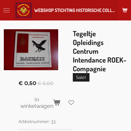
Ga
WEBSHOP STICHTING HISTORISCHE COLLECTIE REGIMENT
direct
naar
de
hoofdinhoud
Tegeltje
Opleidings
Centrum
Intendance ROEK-
Compagnie
Sale!
€ 0,50
€ 5,00
In
winkelwagen
Artikelnummer:
33