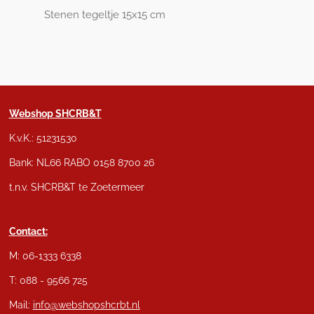
Stenen tegeltje 15x15 cm
Webshop SHCRB&T
K.v.K.: 51231530
Bank: NL66 RABO 0158 8700 26
t.n.v. SHCRB&T te Zoetermeer
Contact:
M: 06-1333 6338
T: 088 - 9566 725
Mail:
info@webshopshcrbt.nl