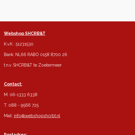
Webshop SHCRB&T
K.v.K.: 51231530
Bank: NL66 RABO 0158 8700 26
t.n.v. SHCRB&T te Zoetermeer
Contact:
M: 06-1333 6338
T: 088 - 9566 725
Mail:
info@webshopshcrbt.nl
Postadres: