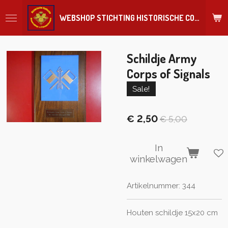
Ga
WEBSHOP STICHTING HISTORISCHE COLLECTIE REGIMENT
direct
naar
de
hoofdinhoud
Schildje Army
Corps of Signals
Sale!
€ 2,50
€ 5,00
In
winkelwagen
Artikelnummer:
344
Houten schildje 15x20 cm