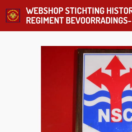
Ga
WEBSHOP STICHTING HISTOR
direct
REGIMENT
BEVOORRADINGS-
naar
de
hoofdinhoud