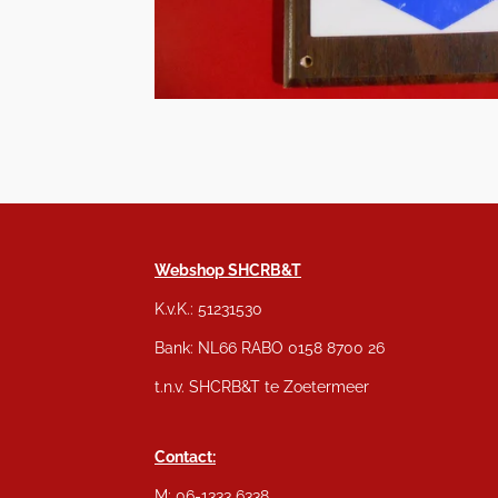
Webshop SHCRB&T
K.v.K.: 51231530
Bank: NL66 RABO 0158 8700 26
t.n.v. SHCRB&T te Zoetermeer
Contact:
M: 06-1333 6338