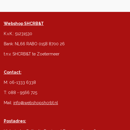
Webshop SHCRB&T
K.v.K.: 51231530
Bank: NL66 RABO 0158 8700 26
t.n.v. SHCRB&T te Zoetermeer
Contact:
M: 06-1333 6338
T: 088 - 9566 725
Mail:
info@webshopshcrbt.nl
Postadres: