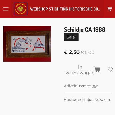
Ga
WEBSHOP STICHTING HISTORISCHE COLLECTIE REGIMENT
direct
naar
de
hoofdinhoud
Schildje CA 1988
Sale!
€ 2,50
€ 5,00
In
winkelwagen
Artikelnummer:
352
Houten schildje 15x20 cm