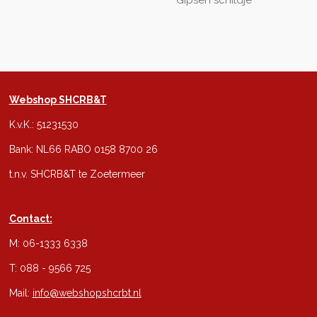
Gipsen schildje
Webshop SHCRB&T
K.v.K.: 51231530
Bank: NL66 RABO 0158 8700 26
t.n.v. SHCRB&T te Zoetermeer
Contact:
M: 06-1333 6338
T: 088 - 9566 725
Mail:
info@webshopshcrbt.nl