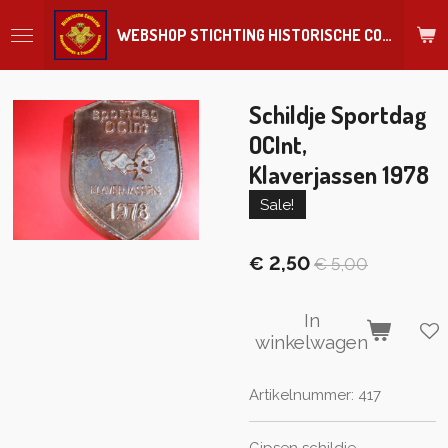
Ga
WEBSHOP STICHTING HISTORISCHE COLLECTIE REGIMENT
direct
naar
de
hoofdinhoud
Schildje Sportdag
OCInt,
Klaverjassen 1978
Sale!
€ 2,50
€ 5,00
In
winkelwagen
Artikelnummer:
417