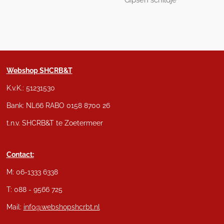
Gipsen schildje
Webshop SHCRB&T
K.v.K.: 51231530
Bank: NL66 RABO 0158 8700 26
t.n.v. SHCRB&T te Zoetermeer
Contact:
M: 06-1333 6338
T: 088 - 9566 725
Mail:
info@webshopshcrbt.nl