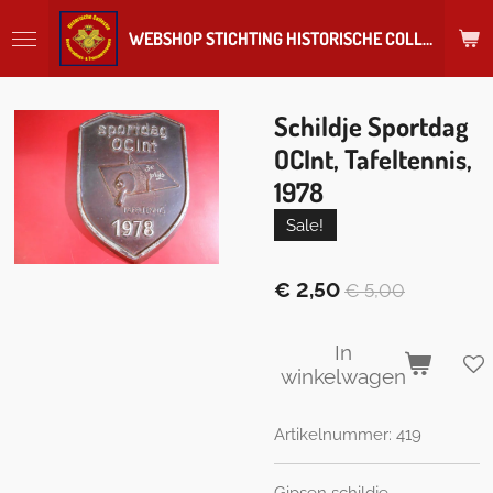
Ga
WEBSHOP STICHTING HISTORISCHE COLLECTIE REGIMENT
direct
naar
de
hoofdinhoud
Schildje Sportdag
OCInt, Tafeltennis,
1978
Sale!
€ 2,50
€ 5,00
In
winkelwagen
Artikelnummer:
419