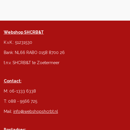
Webshop SHCRB&T
K.v.K.: 51231530
Bank: NL66 RABO 0158 8700 26
t.n.v. SHCRB&T te Zoetermeer
Contact:
M: 06-1333 6338
T: 088 - 9566 725
Mail:
info@webshopshcrbt.nl
Postadres: