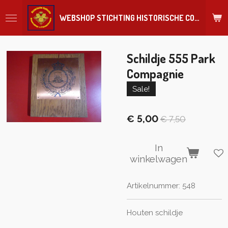
Ga
WEBSHOP STICHTING HISTORISCHE COLLECTIE REGIMENT
direct
naar
de
hoofdinhoud
Schildje 555 Park
Compagnie
Sale!
€ 5,00
€ 7,50
In
winkelwagen
Artikelnummer:
548
Houten schildje