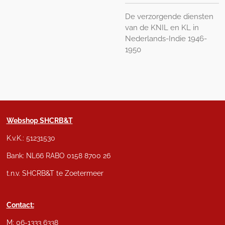
De verzorgende diensten
van de KNIL en KL in
Nederlands-Indie 1946-
1950
Webshop SHCRB&T
K.v.K.: 51231530
Bank: NL66 RABO 0158 8700 26
t.n.v. SHCRB&T te Zoetermeer
Contact:
M: 06-1333 6338