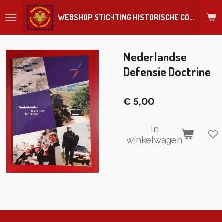
Ga
WEBSHOP STICHTING HISTORISCHE COLLECTIE REGIMENT
direct
naar
de
hoofdinhoud
Nederlandse
Defensie Doctrine
€ 5,00
In
winkelwagen