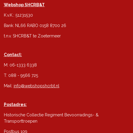
Webshop SHCRB&T
K.v.K.: 51231530
Bank: NL66 RABO 0158 8700 26
t.n.v. SHCRB&T te Zoetermeer
Contact:
M: 06-1333 6338
T: 088 - 9566 725
Mail:
info@webshopshcrbt.nl
Postadres:
Historische Collectie Regiment Bevoorradings- &
Transporttroepen
Postbus 109