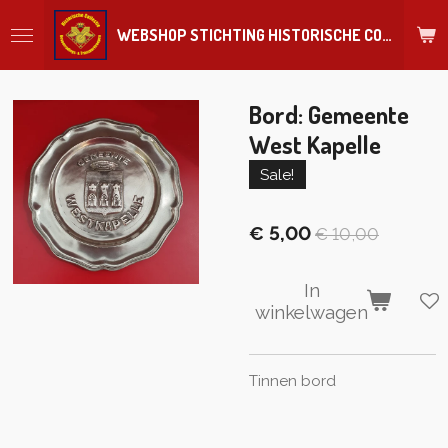
Ga
WEBSHOP STICHTING HISTORISCHE COLLECTIE REGIMENT
direct
naar
de
hoofdinhoud
Bord: Gemeente
West Kapelle
Sale!
€ 5,00
€ 10,00
In
winkelwagen
Tinnen bord