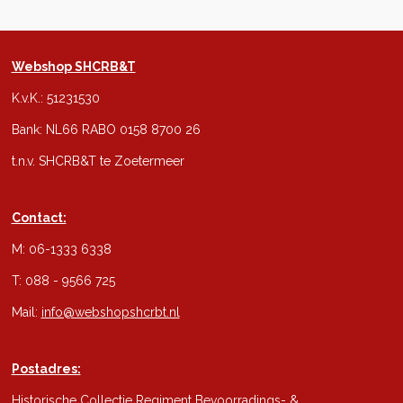
Webshop SHCRB&T
K.v.K.: 51231530
Bank: NL66 RABO 0158 8700 26
t.n.v. SHCRB&T te Zoetermeer
Contact:
M: 06-1333 6338
T: 088 - 9566 725
Mail:
info@webshopshcrbt.nl
Postadres:
Historische Collectie Regiment Bevoorradings- &