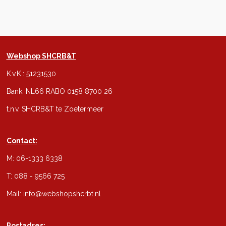
Webshop SHCRB&T
K.v.K.: 51231530
Bank: NL66 RABO 0158 8700 26
t.n.v. SHCRB&T te Zoetermeer
Contact:
M: 06-1333 6338
T: 088 - 9566 725
Mail:
info@webshopshcrbt.nl
Postadres: