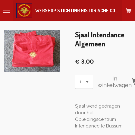
Ga
WEBSHOP STICHTING HISTORISCHE COLLECTIE REGIMENT
direct
naar
de
hoofdinhoud
Sjaal Intendance
Algemeen
€ 3,00
In
winkelwagen
Sjaal werd gedragen
door het
Opleidingscentrum
Intendance te Bussum