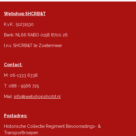
Webshop SHCRB&T
K.v.K.: 51231530
Bank: NL66 RABO 0158 8700 26
t.n.v. SHCRB&T te Zoetermeer
Contact:
M: 06-1333 6338
T: 088 - 9566 725
Mail:
info@webshopshcrbt.nl
Postadres:
Historische Collectie Regiment Bevoorradings- &
Transporttroepen