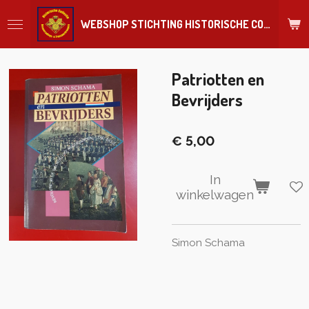
Ga
WEBSHOP STICHTING HISTORISCHE COLLECTIE REGIMENT
direct
naar
de
hoofdinhoud
Patriotten en
Bevrijders
€ 5,00
In
winkelwagen
Simon Schama