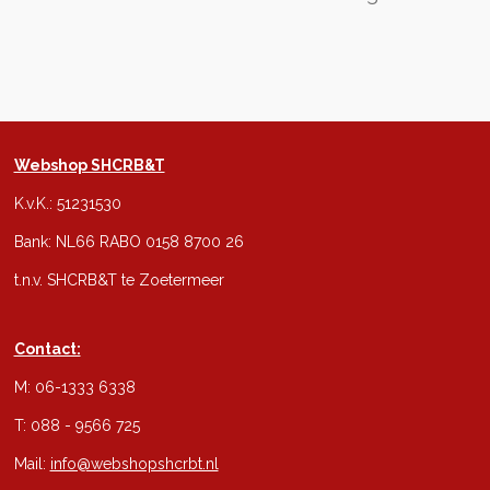
Webshop SHCRB&T
K.v.K.: 51231530
Bank: NL66 RABO 0158 8700 26
t.n.v. SHCRB&T te Zoetermeer
Contact:
M: 06-1333 6338
T: 088 - 9566 725
Mail:
info@webshopshcrbt.nl