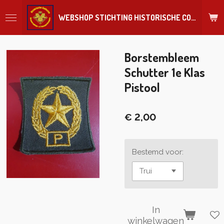
Ga
WEBSHOP STICHTING HISTORISCHE COLLECTIE REGIMENT
direct
naar
de
hoofdinhoud
Borstembleem
Schutter 1e Klas
Pistool
€ 2,00
Bestemd voor:
In
winkelwagen