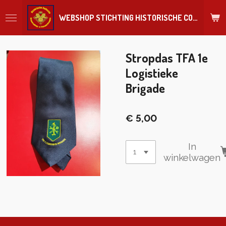
Ga
WEBSHOP STICHTING HISTORISCHE COLLECTIE REGIMENT
direct
naar
de
hoofdinhoud
Stropdas TFA 1e
Logistieke
Brigade
€ 5,00
In
winkelwagen