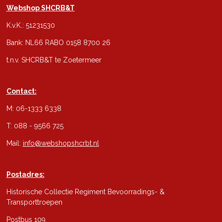
Webshop SHCRB&T
K.v.K.: 51231530
Bank: NL66 RABO 0158 8700 26
t.n.v. SHCRB&T te Zoetermeer
Contact:
M: 06-1333 6338
T: 088 - 9566 725
Mail:
info@webshopshcrbt.nl
Postadres:
Historische Collectie Regiment Bevoorradings- &
Transporttroepen
Postbus 109