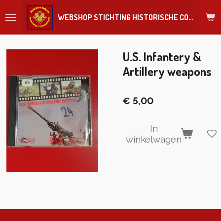
Ga
WEBSHOP STICHTING HISTORISCHE COLLECTIE REGIMENT
direct
naar
de
hoofdinhoud
U.S. Infantery &
Artillery weapons
€ 5,00
In
winkelwagen