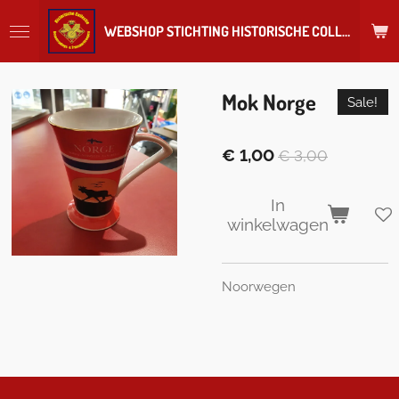
Ga
WEBSHOP STICHTING HISTORISCHE COLLECTIE REGIMENT
direct
naar
de
hoofdinhoud
Mok Norge
Sale!
€ 1,00
€ 3,00
In
winkelwagen
Noorwegen