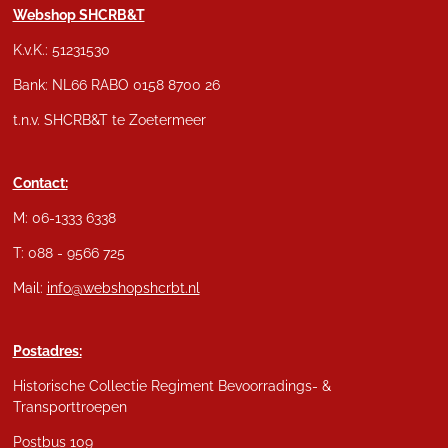
Webshop SHCRB&T
K.v.K.: 51231530
Bank: NL66 RABO 0158 8700 26
t.n.v. SHCRB&T te Zoetermeer
Contact:
M: 06-1333 6338
T: 088 - 9566 725
Mail:
info@webshopshcrbt.nl
Postadres:
Historische Collectie Regiment Bevoorradings- &
Transporttroepen
Postbus 109