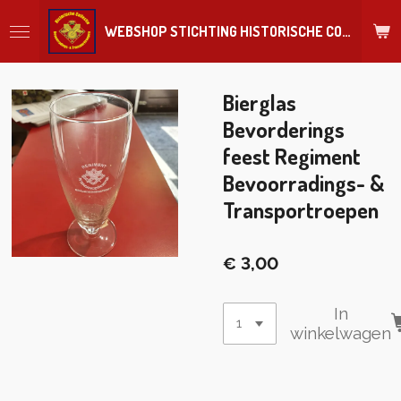
Ga
WEBSHOP STICHTING HISTORISCHE COLLECTIE REGIMENT
direct
naar
de
hoofdinhoud
Bierglas
Bevorderings
feest Regiment
Bevoorradings- &
Transportroepen
€ 3,00
In
winkelwagen