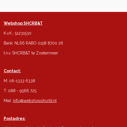
Webshop SHCRB&T
K.v.K.: 51231530
Bank: NL66 RABO 0158 8700 26
t.n.v. SHCRB&T te Zoetermeer
Contact:
M: 06-1333 6338
T: 088 - 9566 725
Mail:
info@webshopshcrbt.nl
Postadres: