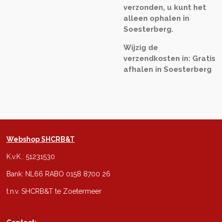
verzonden, u kunt het
alleen ophalen in
Soesterberg.
Wijzig de
verzendkosten in: Gratis
afhalen in Soesterberg
Webshop SHCRB&T
K.v.K.: 51231530
Bank: NL66 RABO 0158 8700 26
t.n.v. SHCRB&T te Zoetermeer