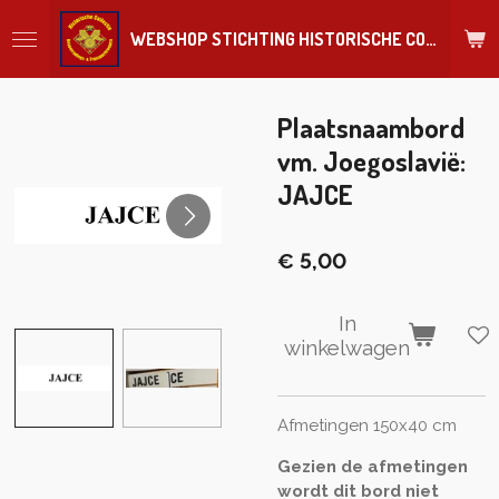
Ga
WEBSHOP STICHTING HISTORISCHE COLLECTIE REGIMENT
direct
naar
de
hoofdinhoud
Plaatsnaambord
vm. Joegoslavië:
JAJCE
€ 5,00
In
winkelwagen
Afmetingen 150x40 cm
Gezien de afmetingen
wordt dit bord niet