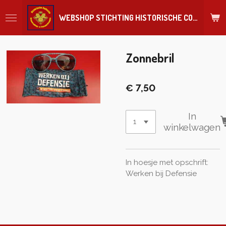
Ga
WEBSHOP STICHTING HISTORISCHE COLLECTIE REGIMENT
direct
naar
de
hoofdinhoud
Zonnebril
€ 7,50
In
winkelwagen
In hoesje met opschrift:
Werken bij Defensie