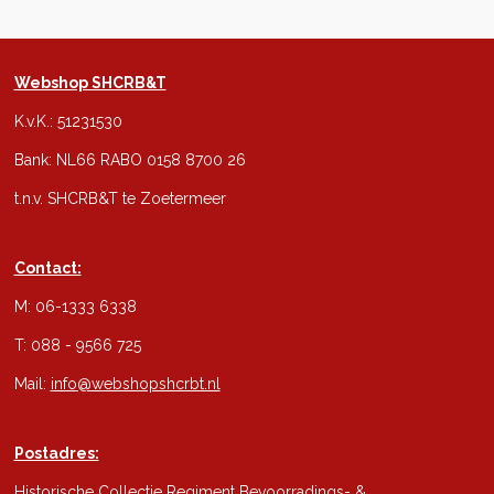
Webshop SHCRB&T
K.v.K.: 51231530
Bank: NL66 RABO 0158 8700 26
t.n.v. SHCRB&T te Zoetermeer
Contact:
M: 06-1333 6338
T: 088 - 9566 725
Mail:
info@webshopshcrbt.nl
Postadres:
Historische Collectie Regiment Bevoorradings- &