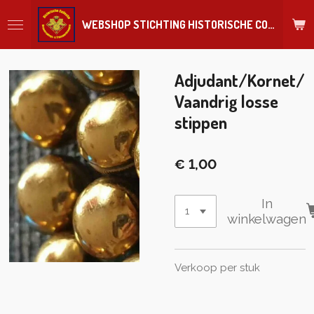
Ga
WEBSHOP STICHTING HISTORISCHE COLLECTIE REGIMENT
direct
naar
de
hoofdinhoud
Adjudant/Kornet/
Vaandrig losse
stippen
€ 1,00
In
winkelwagen
Verkoop per stuk