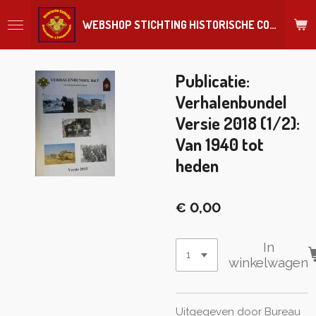
Ga
WEBSHOP STICHTING HISTORISCHE COLLECTIE REGIMENT
direct
naar
de
hoofdinhoud
Publicatie:
Verhalenbundel
Versie 2018 (1/2):
Van 1940 tot
heden
€ 0,00
In
winkelwagen
Uitgegeven door Bureau