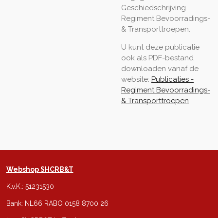
Geschiedschrijving
Regiment Bevoorradings-
& Transporttroepen.
U kunt deze publicatie
ook als PDF-bestand
downloaden vanaf de
website:
Publicaties -
Regiment Bevoorradings-
& Transporttroepen
Webshop SHCRB&T
K.v.K.: 51231530
Bank: NL66 RABO 0158 8700 26