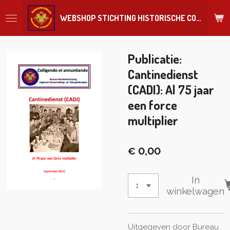
Ga
WEBSHOP STICHTING HISTORISCHE COLLECTIE REGIMENT
direct
naar
de
hoofdinhoud
Publicatie:
Cantinedienst
(CADI): Al 75 jaar
een force
multiplier
€ 0,00
In
winkelwagen
Uitgegeven door Bureau