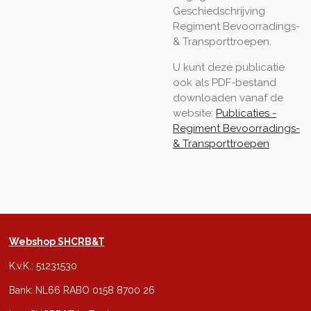
Geschiedschrijving
Regiment Bevoorradings-
& Transporttroepen.
U kunt deze publicatie
ook als PDF-bestand
downloaden vanaf de
website:
Publicaties -
Regiment Bevoorradings-
& Transporttroepen
Webshop SHCRB&T
K.v.K.: 51231530
Bank: NL66 RABO 0158 8700 26