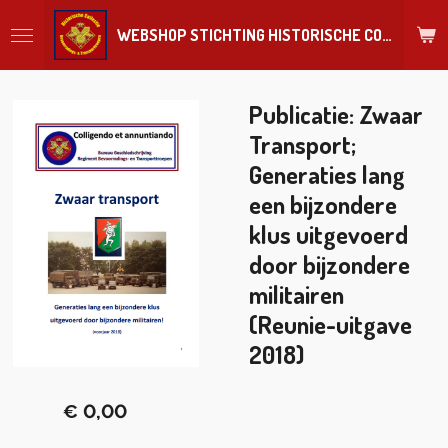
Ga
WEBSHOP STICHTING HISTORISCHE COLLECTIE REGIMENT
direct
naar
de
hoofdinhoud
Publicatie: Zwaar
Transport;
Generaties lang
een bijzondere
klus uitgevoerd
door bijzondere
militairen
(Reunie-uitgave
2018)
€ 0,00