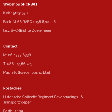
Webshop SHCRB&T
K.v.K.: 51231530
Bank: NL66 RABO 0158 8700 26
t.n.v. SHCRB&T te Zoetermeer
Contact:
M: 06-1333 6338
T: 088 - 9566 725
Mail:
info@webshopshcrbt.nl
Postadres:
Historische Collectie Regiment Bevoorradings- &
Transporttroepen
Postbus 109