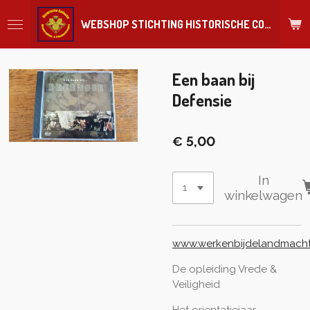
Ga
WEBSHOP STICHTING HISTORISCHE COLLECTIE REGIMENT
direct
naar
de
hoofdinhoud
Een baan bij
Defensie
€ 5,00
In
winkelwagen
www.werkenbijdelandmacht
De opleiding Vrede &
Veiligheid
Het orientatiejaar