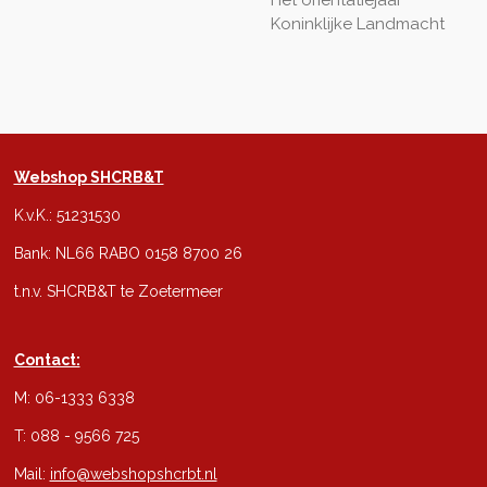
Koninklijke Landmacht
Webshop SHCRB&T
K.v.K.: 51231530
Bank: NL66 RABO 0158 8700 26
t.n.v. SHCRB&T te Zoetermeer
Contact:
M: 06-1333 6338
T: 088 - 9566 725
Mail:
info@webshopshcrbt.nl