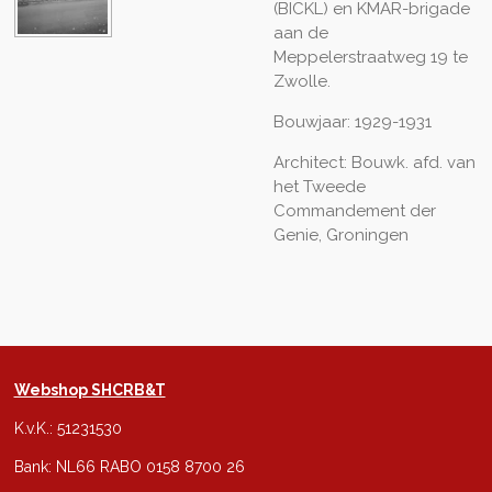
(BICKL) en KMAR-brigade
aan de
Meppelerstraatweg 19 te
Zwolle.
Bouwjaar: 1929-1931
Architect: Bouwk. afd. van
het Tweede
Commandement der
Genie, Groningen
Webshop SHCRB&T
K.v.K.: 51231530
Bank: NL66 RABO 0158 8700 26