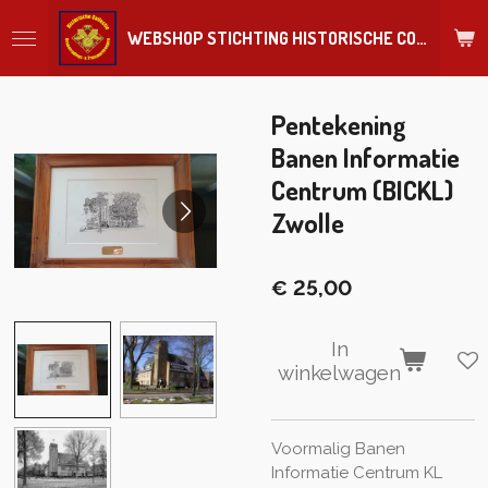
Ga
WEBSHOP STICHTING HISTORISCHE COLLECTIE REGIMENT
direct
naar
de
hoofdinhoud
Pentekening
Banen Informatie
Centrum (BICKL)
Zwolle
€ 25,00
In
winkelwagen
Voormalig Banen
Informatie Centrum KL