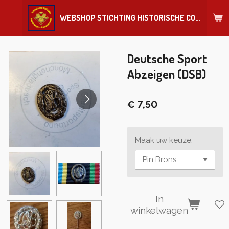
Ga
WEBSHOP STICHTING HISTORISCHE COLLECTIE REGIMENT
direct
naar
de
hoofdinhoud
Deutsche Sport
Abzeigen (DSB)
€ 7,50
Maak uw keuze:
In
winkelwagen