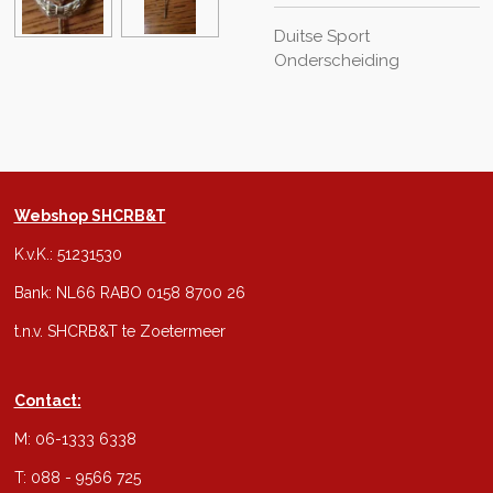
Duitse Sport
Onderscheiding
Webshop SHCRB&T
K.v.K.: 51231530
Bank: NL66 RABO 0158 8700 26
t.n.v. SHCRB&T te Zoetermeer
Contact:
M: 06-1333 6338
T: 088 - 9566 725