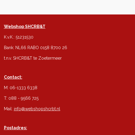
Webshop SHCRB&T
K.v.K.: 51231530
Bank: NL66 RABO 0158 8700 26
t.n.v. SHCRB&T te Zoetermeer
Contact:
M: 06-1333 6338
T: 088 - 9566 725
Mail:
info@webshopshcrbt.nl
Postadres: