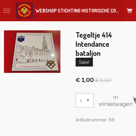
Ga
WEBSHOP STICHTING HISTORISCHE COLLECTIE REGIMENT
direct
naar
de
hoofdinhoud
Tegeltje 414
Intendance
bataljon
Sale!
€ 1,00
€ 5,00
In
winkelwagen
Artikelnummer:
66