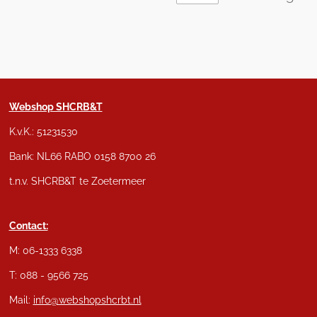
Webshop SHCRB&T
K.v.K.: 51231530
Bank: NL66 RABO 0158 8700 26
t.n.v. SHCRB&T te Zoetermeer
Contact:
M: 06-1333 6338
T: 088 - 9566 725
Mail:
info@webshopshcrbt.nl