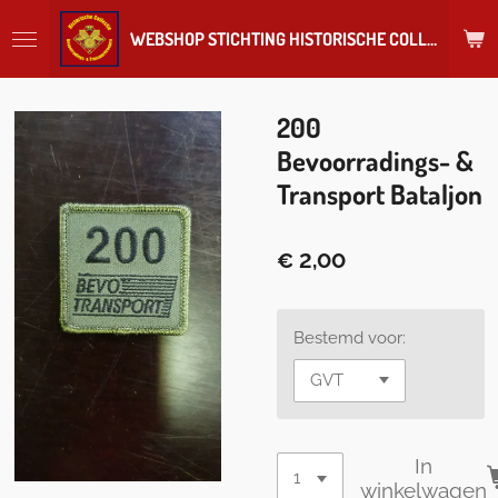
Ga
WEBSHOP STICHTING HISTORISCHE COLLECTIE REGIMENT
direct
naar
de
hoofdinhoud
200
Bevoorradings- &
Transport Bataljon
€ 2,00
Bestemd voor:
In
winkelwagen