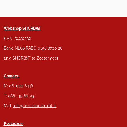
Webshop SHCRB&T
K.v.K.: 51231530
Bank: NL66 RABO 0158 8700 26
t.n.v. SHCRB&T te Zoetermeer
Contact:
M: 06-1333 6338
T: 088 - 9566 725
Mail:
info@webshopshcrbt.nl
Postadres: