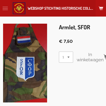
Ga
WEBSHOP STICHTING HISTORISCHE COLLECTIE REGIMENT
direct
naar
de
hoofdinhoud
Armlet, SFOR
€ 7,50
In
winkelwagen