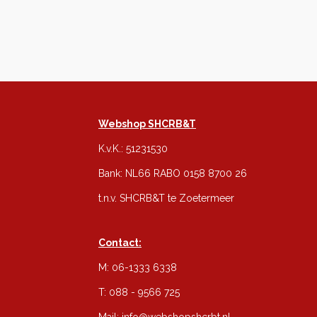
Webshop SHCRB&T
K.v.K.: 51231530
Bank: NL66 RABO 0158 8700 26
t.n.v. SHCRB&T te Zoetermeer
Contact:
M: 06-1333 6338
T: 088 - 9566 725
Mail:
info@webshopshcrbt.nl