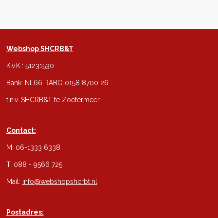
Webshop SHCRB&T
K.v.K.: 51231530
Bank: NL66 RABO 0158 8700 26
t.n.v. SHCRB&T te Zoetermeer
Contact:
M: 06-1333 6338
T: 088 - 9566 725
Mail:
info@webshopshcrbt.nl
Postadres: