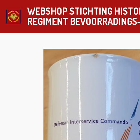
Ga
WEBSHOP STICHTING HISTO
direct
REGIMENT
BEVOORRADINGS
naar
de
hoofdinhoud