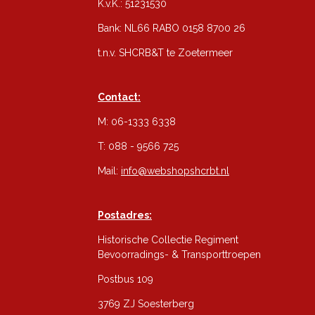
K.v.K.: 51231530
Bank: NL66 RABO 0158 8700 26
t.n.v. SHCRB&T te Zoetermeer
Contact:
M: 06-1333 6338
T: 088 - 9566 725
Mail:
info@webshopshcrbt.nl
Postadres:
Historische Collectie Regiment
Bevoorradings- & Transporttroepen
Postbus 109
3769 ZJ Soesterberg