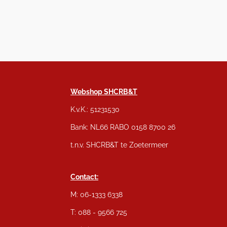
Webshop SHCRB&T
K.v.K.: 51231530
Bank: NL66 RABO 0158 8700 26
t.n.v. SHCRB&T te Zoetermeer
Contact:
M: 06-1333 6338
T: 088 - 9566 725