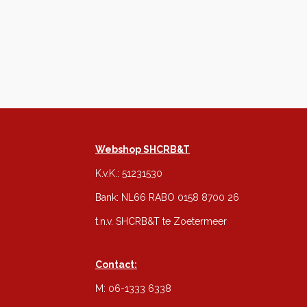
Webshop SHCRB&T
K.v.K.: 51231530
Bank: NL66 RABO 0158 8700 26
t.n.v. SHCRB&T te Zoetermeer
Contact:
M: 06-1333 6338