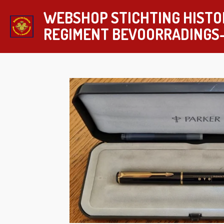
Ga
WEBSHOP STICHTING HISTO
direct
REGIMENT
BEVOORRADINGS
naar
de
hoofdinhoud