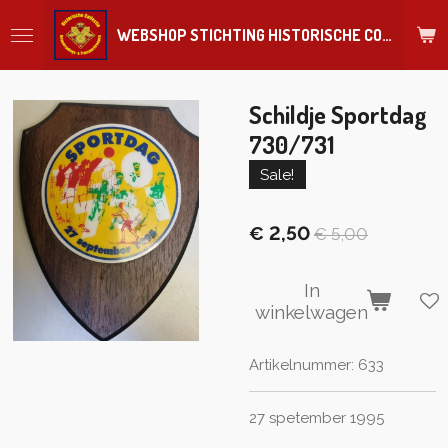
Ga
WEBSHOP STICHTING HISTORISCHE COLLECTIE REGIMENT
direct
naar
de
hoofdinhoud
Schildje Sportdag
730/731
Sale!
€ 2,50
€ 5,00
In
winkelwagen
Artikelnummer:
633
27 spetember 1995