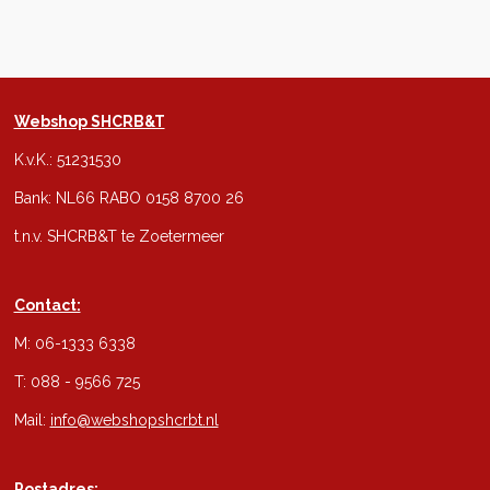
Webshop SHCRB&T
K.v.K.: 51231530
Bank: NL66 RABO 0158 8700 26
t.n.v. SHCRB&T te Zoetermeer
Contact:
M: 06-1333 6338
T: 088 - 9566 725
Mail:
info@webshopshcrbt.nl
Postadres: