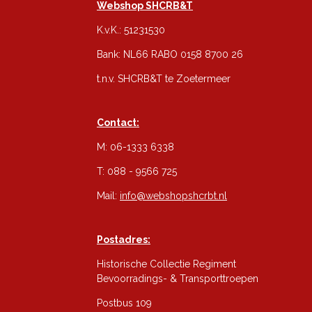
Webshop SHCRB&T
K.v.K.: 51231530
Bank: NL66 RABO 0158 8700 26
t.n.v. SHCRB&T te Zoetermeer
Contact:
M: 06-1333 6338
T: 088 - 9566 725
Mail:
info@webshopshcrbt.nl
Postadres:
Historische Collectie Regiment
Bevoorradings- & Transporttroepen
Postbus 109