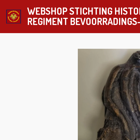
Ga
WEBSHOP STICHTING HISTO
direct
REGIMENT
BEVOORRADINGS
naar
de
hoofdinhoud